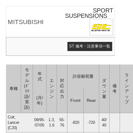
SPORT
SUSPENSIONS
MITSUBISHI
ST 備考・注意事項一覧
モ
年
デ
ラ
許容耐荷重
式
ル
エ
対
ダ
イ
(ﾄﾞ
ン
応
ウ
備
ン
車種
ｲﾂ
ジ
出
ン
考
ア
語/
ン
力
量
ッ
(月/
Front
Rear
英
プ
年)
語)
Colt,
09/95-
1.3,
55-
40/
Lancer
-820
-720
07/05
1.6
76
40
(CJ0)