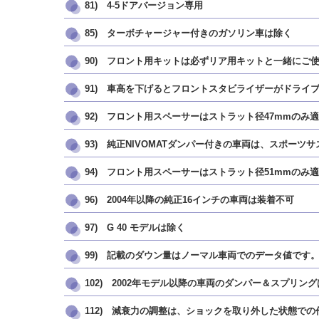
81) 4-5ドアバージョン専用
85) ターボチャージャー付きのガソリン車は除く
90) フロント用キットは必ずリア用キットと一緒にご
91) 車高を下げるとフロントスタビライザーがドラ
92) フロント用スペーサーはストラット径47mmのみ適
93) 純正NIVOMATダンパー付きの車両は、スポー
94) フロント用スペーサーはストラット径51mmのみ適
96) 2004年以降の純正16インチの車両は装着不可
97) G 40 モデルは除く
99) 記載のダウン量はノーマル車両でのデータ値で
102) 2002年モデル以降の車両のダンパー＆スプリング
112) 減衰力の調整は、ショックを取り外した状態で