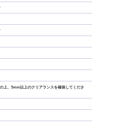
す
す
工の上、5mm以上のクリアランスを確保してくださ