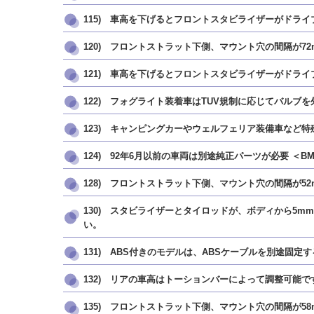
115) 車高を下げるとフロントスタビライザーがドラ
120) フロントストラット下側、マウント穴の間隔が72
121) 車高を下げるとフロントスタビライザーがドラ
122) フォグライト装着車はTUV規制に応じてバルブを
123) キャンピングカーやウェルフェリア装備車など
124) 92年6月以前の車両は別途純正パーツが必要 ＜BMW 品番: 31 33
128) フロントストラット下側、マウント穴の間隔が52
130) スタビライザーとタイロッドが、ボディから5
い。
131) ABS付きのモデルは、ABSケーブルを別途固定
132) リアの車高はトーションバーによって調整可能で
135) フロントストラット下側、マウント穴の間隔が58