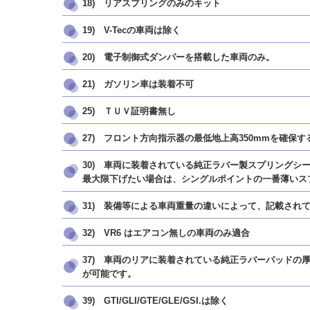
18) リアスプリングのみのキット
19) V-Tecの車両は除く
20) 電子制御式ダンパーを搭載した車両のみ。
21) ガソリン車は装着不可
25) ＴＵＶ証明書無し
27) フロント方向指示器の最低地上高350mmを確保する
30) 車両に装着されている純正ラバー製スプリング
最大限下げたい場合は、シングルポイントの一番薄いス
31) 装備等による車両重量の違いによって、記載され
32) VR6 はエアコン無しの車両のみ適合
37) 車両のリアに装着されている純正ラバーパッド
が可能です。
39) GTI/GLI/GTE/GLE/GSI.は除く